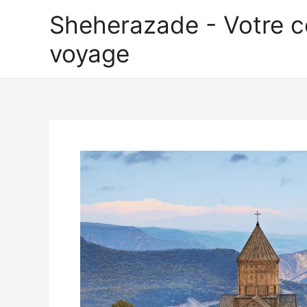
Aller
Sheherazade - Votre 
au
contenu
voyage