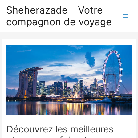
Aller
Sheherazade - Votre
au
compagnon de voyage
contenu
Main
Men
Découvrez les meilleures