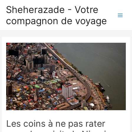
Aller
Sheherazade - Votre
au
compagnon de voyage
contenu
Main
Men
Les coins à ne pas rater