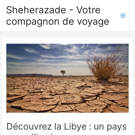
Aller
Sheherazade - Votre
au
compagnon de voyage
contenu
Main
Men
Découvrez la Libye : un pays